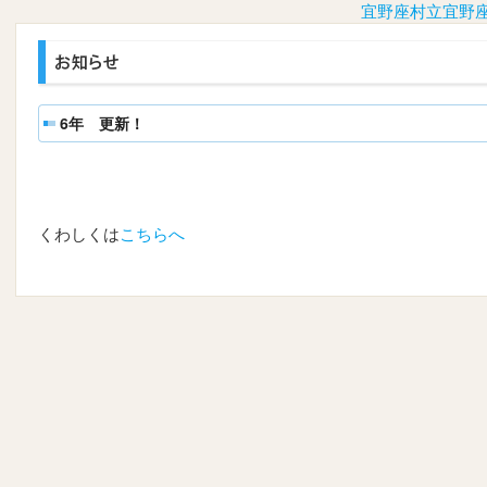
宜野座村立宜野
6年 更新！
くわしくは
こちらへ