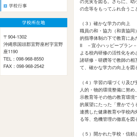
の充実を図る。さらに、幼
の念等をもってふれ合うこ
（３）確かな学力の向上
職員の和・協力（和衷協同
〒904-1302
的指導体制の下で教育にあ
沖縄県国頭郡宜野座村字宜野
II －宜小ハッピープラ
座1190
よる校内研修の活性化をめ
TEL：098-968-8550
諸研修・研鑽等で教師の相
FAX：098-968-2542
て、確かな学力の向上を図
（４）学習の場づくり及び
人的・物的環境整備に努め
示教育等その他の教育環境
的展望にたった「豊かでう
連携した健康教育や学校内
る等、危機管理の徹底を図
（５）開かれた学校・信頼