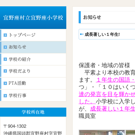
成長著しい１年生!
保護者・地域の皆様
平素より本校の教育
ます。
１年生の国語
つ」・「１０はいく
達の発言を目を輝か
した。
小学校に入学
が、
成長著しい１年
職員室
〒904-1302
沖縄県国頭郡宜野座村字宜野