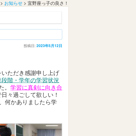
>
お知らせ
>
宜野座っ子の良さ！
投稿日:
2023年5月12日
いただき感謝申し上げ
達段階・学年の学習状況
た。
学習に真剣に向き合
で日々過ごして欲しい！
、何かありましたら学