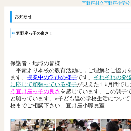
宜野座村立宜野座小学校
宜野座っ子の良さ！
保護者・地域の皆様
平素より本校の教育活動に，ご理解とご協力を
ます。
授業中の学びの様子
です。
それぞれの発
に応じて頑張っている様子
が見えた１ｶ月間でし
う宜野座っ子の良さ
を感じています。この調子
と願っています。※子ども達の学校生活について
校までご相談下さい。宜野座小職員室