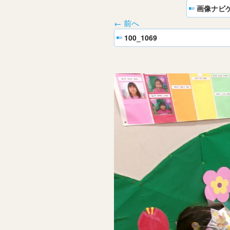
画像ナビ
← 前へ
100_1069