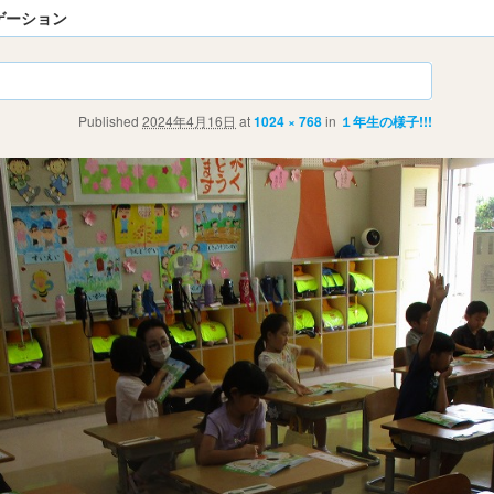
ゲーション
Published
2024年4月16日
at
1024 × 768
in
１年生の様子!!!