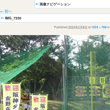
画像ナビゲーション
← 前へ
IMG_7250
Published
2024年2月8日
at
1024 × 768
i