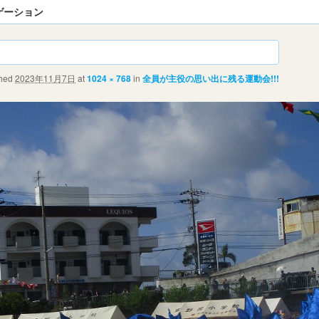
ゲーション
shed
2023年11月7日
at
1024 × 768
in
全員が主役の思い出に残る運動会!!!