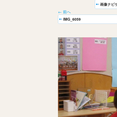
画像ナビ
← 前へ
IMG_6059