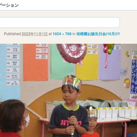
ゲーション
Published
2023年11月1日
at
1024 × 768
in
幼稚園お誕生日会(10月)!!!